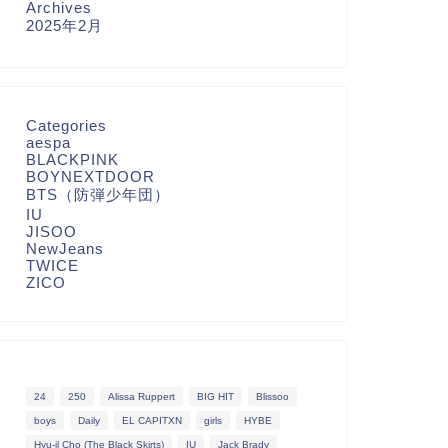
Archives
2025年2月
Categories
aespa
BLACKPINK
BOYNEXTDOOR
BTS（防弾少年団）
IU
JISOO
NewJeans
TWICE
ZICO
24
250
Alissa Ruppert
BIG HIT
Blissoo
boys
Daily
EL CAPITXN
girls
HYBE
Hyu-il Cho (The Black Skirts)
IU
Jack Brady