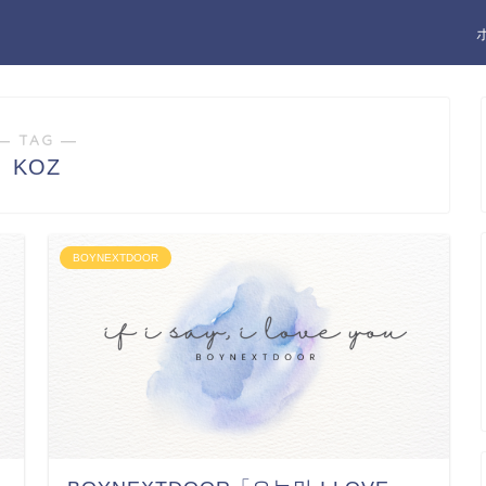
― TAG ―
KOZ
BOYNEXTDOOR