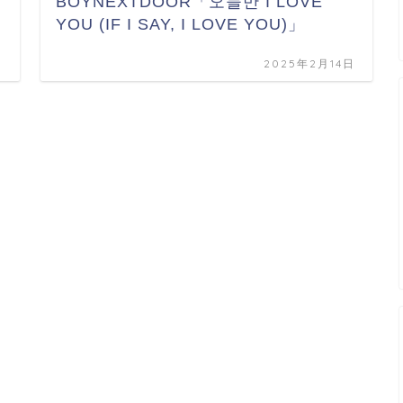
BOYNEXTDOOR「오늘만 I LOVE
YOU (IF I SAY, I LOVE YOU)」
日
2025年2月14日