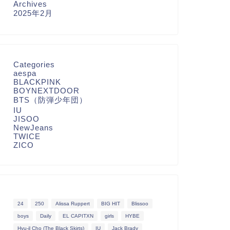
Archives
2025年2月
Categories
aespa
BLACKPINK
BOYNEXTDOOR
BTS（防弾少年団）
IU
JISOO
NewJeans
TWICE
ZICO
24
250
Alissa Ruppert
BIG HIT
Blissoo
boys
Daily
EL CAPITXN
girls
HYBE
Hyu-il Cho (The Black Skirts)
IU
Jack Brady