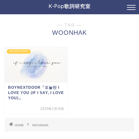
K-Pop歌詞研究室
― TAG ―
WOONHAK
BOYNEXTDOOR
BOYNEXTDOOR「오늘만 I
LOVE YOU (IF I SAY, I LOVE
YOU)」
2025年2月14日
HOME
WOONHAK