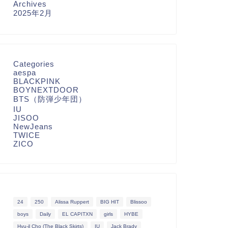
Archives
2025年2月
Categories
aespa
BLACKPINK
BOYNEXTDOOR
BTS（防弾少年団）
IU
JISOO
NewJeans
TWICE
ZICO
24
250
Alissa Ruppert
BIG HIT
Blissoo
boys
Daily
EL CAPITXN
girls
HYBE
Hyu-il Cho (The Black Skirts)
IU
Jack Brady