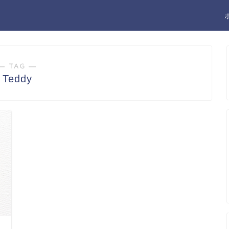
― TAG ―
Teddy