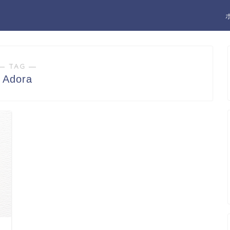
― TAG ―
Adora