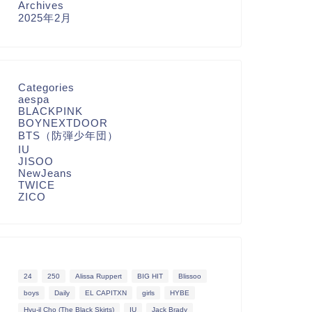
Archives
2025年2月
Categories
aespa
BLACKPINK
BOYNEXTDOOR
BTS（防弾少年団）
IU
JISOO
NewJeans
TWICE
ZICO
24
250
Alissa Ruppert
BIG HIT
Blissoo
boys
Daily
EL CAPITXN
girls
HYBE
Hyu-il Cho (The Black Skirts)
IU
Jack Brady